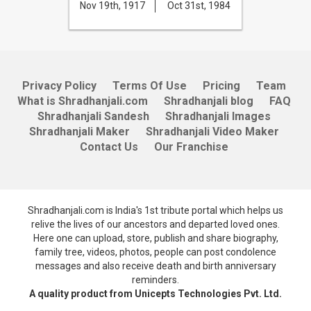
Nov 19th, 1917
Oct 31st, 1984
Privacy Policy
Terms Of Use
Pricing
Team
What is Shradhanjali.com
Shradhanjali blog
FAQ
Shradhanjali Sandesh
Shradhanjali Images
Shradhanjali Maker
Shradhanjali Video Maker
Contact Us
Our Franchise
Shradhanjali.com is India's 1st tribute portal which helps us
relive the lives of our ancestors and departed loved ones.
Here one can upload, store, publish and share biography,
family tree, videos, photos, people can post condolence
messages and also receive death and birth anniversary
reminders.
A quality product from Unicepts Technologies Pvt. Ltd.