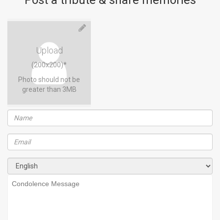
Post a tribute & share memories
Upload
(200x200)*
Photo should not be
greater than 3MB