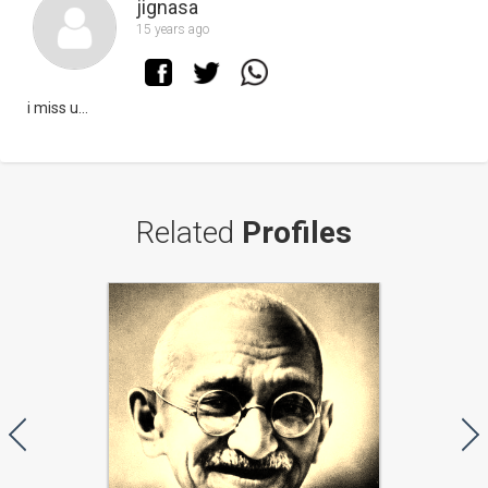
jignasa
15 years ago
i miss u...
Related
Profiles