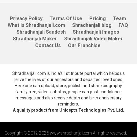
Privacy Policy
Terms Of Use
Pricing
Team
What is Shradhanjali.com
Shradhanjali blog
FAQ
Shradhanjali Sandesh
Shradhanjali Images
Shradhanjali Maker
Shradhanjali Video Maker
Contact Us
Our Franchise
Shradhanjali.com is India's 1st tribute portal which helps us
relive the lives of our ancestors and departed loved ones.
Here one can upload, store, publish and share biography,
family tree, videos, photos, people can post condolence
messages and also receive death and birth anniversary
reminders.
A quality product from Unicepts Technologies Pvt. Ltd.
Copyright © 2012-2026 www.shradhanjali.com All rights reserved.