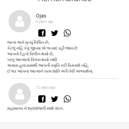
Ojas
9 years ago
જન્મ અને મૃત્યું નિશ્ચિત છે,
કેટલું નહિ કેવું જીવ્યા એ જ યાદ રહીં જાય છે.
આપનો દેહતો વિલીન થયો છે,
પરંતુ આત્માનો વિલય થયો નથી.
અમારા હ્રદયમાંથી આપની સ્મૃતિ કદી વિસરાશે નહિ,
ઈશ્વર આપના આત્માને પરમ શાંતિ અર્પે તેવી અભ્યર્થના.
12 years ago
મહામાનવ ને શ્રધ્ધાંજલી સાથે વંદન..